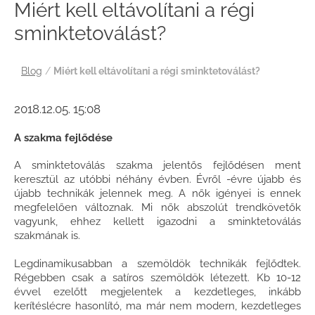
Miért kell eltávolítani a régi
sminktetoválást?
Blog
/
Miért kell eltávolítani a régi sminktetoválást?
2018.12.05. 15:08
A szakma fejlődése
A sminktetoválás szakma jelentős fejlődésen ment
keresztül az utóbbi néhány évben. Évről -évre újabb és
újabb technikák jelennek meg. A nők igényei is ennek
megfelelően változnak. Mi nők abszolút trendkövetők
vagyunk, ehhez kellett igazodni a sminktetoválás
szakmának is.
Legdinamikusabban a szemöldök technikák fejlődtek.
Régebben csak a satíros szemöldök létezett. Kb 10-12
évvel ezelőtt megjelentek a kezdetleges, inkább
kerítéslécre hasonlító, ma már nem modern, kezdetleges