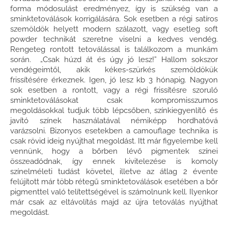
forma módosulást eredményez, így is szükség van a
sminktetoválások korrigálására. Sok esetben a régi satíros
szemöldök helyett modern szálazott, vagy esetleg soft
powder technikát szeretne viselni a kedves vendég.
Rengeteg rontott tetoválással is találkozom a munkám
során. „Csak húzd át és úgy jó lesz!” Hallom sokszor
vendégeimtől, akik kékes-szürkés szemöldökük
frissítésére érkeznek. Igen, jó lesz kb 3 hónapig. Nagyon
sok esetben a rontott, vagy a régi frissítésre szoruló
sminktetoválásokat csak kompromisszumos
megoldásokkal tudjuk több lépcsőben, színkiegyenlítő és
javító színek használatával némiképp hordhatóvá
varázsolni. Bizonyos esetekben a camouflage technika is
csak rövid ideig nyújthat megoldást. Itt már figyelembe kell
vennünk, hogy a bőrben lévő pigmentek színei
összeadódnak, így ennek kivitelezése is komoly
színelméleti tudást követel, illetve az átlag 2 évente
felújított már több rétegű sminktetoválások esetében a bőr
pigmenttel való telítettségével is számolnunk kell. Ilyenkor
már csak az eltávolítás majd az újra tetoválás nyújthat
megoldást.