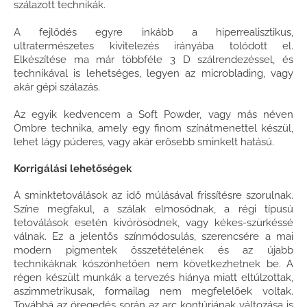
szálazott technikák.
A fejlődés egyre inkább a hiperrealisztikus,
ultratermészetes kivitelezés irányába tolódott el.
Elkészítése ma már többféle 3 D szálrendezéssel, és
technikával is lehetséges, legyen az microblading, vagy
akár gépi szálazás.
Az egyik kedvencem a Soft Powder, vagy más néven
Ombre technika, amely egy finom színátmenettel készül,
lehet lágy púderes, vagy akár erősebb sminkelt hatású.
Korrigálási lehetőségek
A sminktetoválások az idő múlásával frissítésre szorulnak.
Színe megfakul, a szálak elmosódnak, a régi típusú
tetoválások esetén kivörösödnek, vagy kékes-szürkéssé
válnak. Ez a jelentős színmódosulás, szerencsére a mai
modern pigmentek összetételének és az újabb
technikáknak köszönhetően nem következhetnek be. A
régen készült munkák a tervezés hiánya miatt eltúlzottak,
aszimmetrikusak, formailag nem megfelelőek voltak.
Továbbá az öregedés során az arc kontúrjának változása is