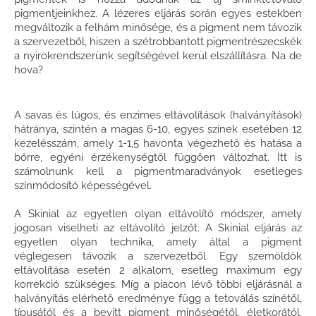
pigmentjeinkhez. A lézeres eljárás során egyes estekben
megváltozik a felhám minősége, és a pigment nem távozik
a szervezetből, hiszen a szétrobbantott pigmentrészecskék
a nyirokrendszerünk segítségével kerül elszállításra. Na de
hova?
A savas és lúgos, és enzimes eltávolítások (halványítások)
hátránya, szintén a magas 6-10, egyes színek esetében 12
kezelésszám, amely 1-1,5 havonta végezhető és hatása a
bőrre, egyéni érzékenységtől függően változhat. Itt is
számolnunk kell a pigmentmaradványok esetleges
színmódosító képességével.
A Skinial az egyetlen olyan eltávolító módszer, amely
jogosan viselheti az eltávolító jelzőt. A Skinial eljárás az
egyetlen olyan technika, amely által a pigment
véglegesen távozik a szervezetből. Egy szemöldök
eltávolítása esetén 2 alkalom, esetleg maximum egy
korrekció szükséges. Míg a piacon lévő többi eljárásnál a
halványítás elérhető eredménye függ a tetoválás színétől,
típusától és a bevitt pigment minőségétől, életkorától,