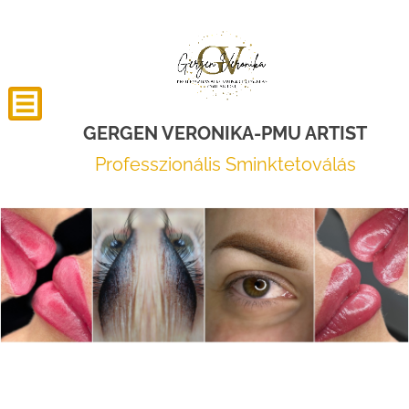
GERGEN VERONIKA-PMU ARTIST
Professzionális Sminktetoválás