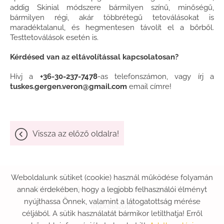
addig Skinial módszere bármilyen színű, minőségű,
bármilyen régi, akár többrétegű tetoválásokat is
maradéktalanul, és hegmentesen távolít el a bőrből.
Testtetoválások esetén is.
Kérdésed van az eltávolítással kapcsolatosan?
Hívj a
+36-30-237-7478
-as telefonszámon, vagy írj a
tuskes.gergen.veron@gmail.com
email címre!
Vissza az előző oldalra!
Weboldalunk sütiket (cookie) használ működése folyamán
Oldal információk
Adatkezelési tájékoztató
annak érdekében, hogy a legjobb felhasználói élményt
nyújthassa Önnek, valamint a látogatottság mérése
Impresszum
céljából. A sütik használatát bármikor letilthatja! Erről