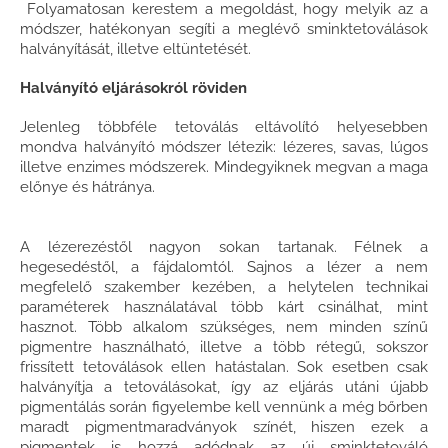
Folyamatosan kerestem a megoldást, hogy melyik az a
módszer, hatékonyan segíti a meglévő sminktetoválások
halványítását, illetve eltüntetését.
Halványító eljárásokról röviden
Jelenleg többféle tetoválás eltávolító helyesebben
mondva halványító módszer létezik: lézeres, savas, lúgos
illetve enzimes módszerek. Mindegyiknek megvan a maga
előnye és hátránya.
A lézerezéstől nagyon sokan tartanak. Félnek a
hegesedéstől, a fájdalomtól. Sajnos a lézer a nem
megfelelő szakember kezében, a helytelen technikai
paraméterek használatával több kárt csinálhat, mint
hasznot. Több alkalom szükséges, nem minden színű
pigmentre használható, illetve a több rétegű, sokszor
frissített tetoválások ellen hatástalan. Sok esetben csak
halványítja a tetoválásokat, így az eljárás utáni újabb
pigmentálás során figyelembe kell vennünk a még bőrben
maradt pigmentmaradványok színét, hiszen ezek a
pigmentek is hozzá adódnak az új sminktetováló